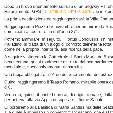
Dopo un breve orientamento sull'uso di un Segway PT, che
Risorgimento -GPS
41°07'49.0"N 14°47'06.2"E
-, si inizierà
La prima destinazione da raggiungere sarà la Villa Comunale
Raggiungeremo Piazza IV novembre per ammirare la Rocca d
cominciata a costruire fin dall’anno 871.
Potremo ammirare, in seguito, l‘Hortus Conclusus, un’inst
Palladino: si tratta di un luogo di conforto dall’eterna lo
come nella propria interiorità, alla ricerca della pace.
A seguire visiteremo la Cattedrale di Santa Maria de Episco
beneventana, quasi totalmente distrutta dai bombardamenti
mondiale e, successivamente, ricostruita.
Una tappa obbligata è all’Arco del Sacramento, di costru
Quindi raggiungeremo il Teatro Romano, mirabile opera databi
d.C.
Vedremo, quindi, il ponte Leproso, di origini romane, dalla
permetteva alla via Appia di superare il fiume Sabato.
Ci porteremo alla Basilica di Maria Santissima delle Gra
alla quale è annesso un convento francescano, che è stat