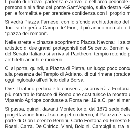
Il punto di ritrovo -partenza e arrivo- è nell’area pedonale
personale alla fine del ponte Sant’Angelo, sulla destra -
per le formalità e per prendere confidenza con il propri
Si vedrà Piazza Farnese, con lo sfondo architettonico de
Tour si dirigerà a Campo de’ Fiori, il più antico mercato o
“piazza dei romani”.
Nelle strette vicinanze scopriremo Piazza Navona: il salo
artistico di due grandi protagonisti del Seicento, Bernini
del Senato Italiano si arriva al Pantheon, tempio rotondo 
architetti antichi e moderni.
Ci si porta, quindi, a Piazza di Pietra, un luogo poco con
alla presenza del Tempio di Adriano, di cui rimane (praticam
oggi inglobato all'edificio della Borsa.
Ove il traffico pedonale lo consenta, si arriverà a Fontana
più nota tra le fontane di Roma che costituisce la mostra
Vipsanio Agrippa condusse a Roma nel 19 a.C. per alimen
Si passa, quindi, davanti Montecitorio, dal 1871 sede del
progettazione fino al suo aspetto odierno, il Palazzo è pas
parte di Gian Lorenzo Bernini, Carlo Fontana ed Ernesto B
Rosai, Carrà, De Chirico, Viani, Boldini, Campigli e, tra l